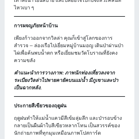
เท้าลงน้ำ เย็นสบาย และปล่อยใจไปกับจังหวะคลื่นที่
ไหวเบา ๆ
การผจญภัยหน้าบ้าน
เพียงก้าวออกจากวิลล่า คุณก็เข้าสู่โลกของการ
สำรวจ — ล่องเรือไปเยี่ยมหมู่บ้านมอญ เดินป่าผ่านป่า
ไผ่เพื่อค้นพบน้ำตก หรือเยี่ยมชมวัดโบราณที่ยังคง
ความขลัง
คำแนะนำการวางภาพ: ภาพนักท่องเที่ยวลงจาก
ระเบียงวิลล่าไปพายคายัคบนแม่น้ำ มีภูเขาและป่า
เป็นฉากหลัง.
ประกายสีเขียวของฤดูฝน
ฤดูฝนทำให้แม่น้ำแควมีสีเข้มลุ่มลึก และป่ารอบข้าง
กลายเป็นผืนผ้าใบสีเขียวหลากโทน เป็นสวรรค์ของ
นักถ่ายภาพที่ทุกมุมเหมือนภาพโปสการ์ด