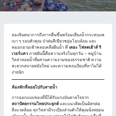
ลองจินตนาการถึงการตื่นขึ้นพร้อมเสียงน้ำกระทบแพ
เบา ๆ รอบตัวคุณ ป่าฝนสีเขียวชอุ่มโอบล้อม และ
หมอกยามเช้าคลอเคลียผืนน้ำ ที่
เดอะ โฟลตเฮ้าส์ ริ
เวอร์แคว
ภาพฝันนี้คือความจริงในทุกวัน — หมู่บ้าน
วิลล่าลอยน้ำที่ผสานความงามของธรรมชาติ ความ
สะดวกสบายสมัยใหม่ และความสงบเงียบที่หาไม่ได้
ง่ายนัก
ห้องพักที่ลอยไปกับสายน้ำ
การออกแบบของที่นี่ได้รับแรงบันดาลใจจาก
สถาปัตยกรรมไทยประยุกต์
และแนวคิดเป็นมิตรต่อ
สิ่งแวดล้อม ทุกวิลล่ามีระเบียงส่วนตัวให้คุณนั่งหย่อน