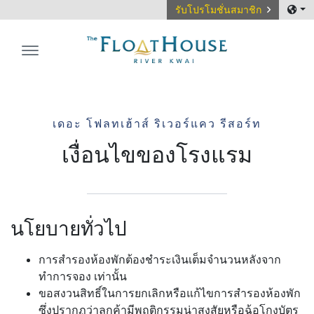
รับโปรโมชั่นสมาชิก
The FloatHouse River Kwai
เดอะ โฟลทเฮ้าส์ ริเวอร์แคว รีสอร์ท
เงื่อนไขของโรงแรม
นโยบายทั่วไป
การสำรองห้องพักต้องชำระเงินเต็มจำนวนหลังจาก
ทำการจอง เท่านั้น
ขอสงวนสิทธิ์ในการยกเลิกหรือแก้ไขการสำรองห้องพัก
ซึ่งปรากฏว่าลูกค้ามีพฤติกรรมน่าสงสัยหรือฉ้อโกงบัตร