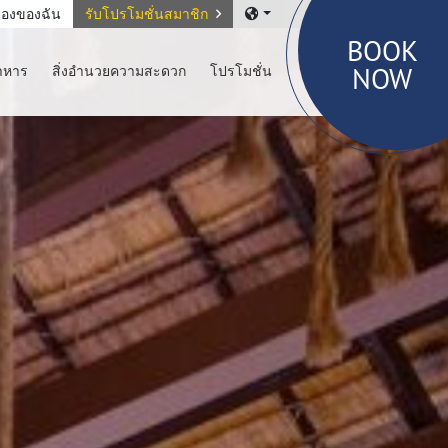
องของฉัน
รับโปรโมชั่นสมาชิก
BOOK
NOW
าหาร
สิ่งอำนวยความสะดวก
โปรโมชั่น