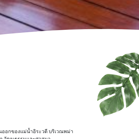
วันออกของแม่น้ำอิระวดี บริเวณพม่า
ษฐกิจ วัฒนธรรมและศาสนา