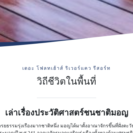
เดอะ โฟลทเฮ้าส์ ริเวอร์แคว รีสอร์ท
วิถีชีวิตในพื้นที่
เล่าเรื่องประวัติศาสตร์ชนชาติมอญ
รยธรรมรุ่งเรืองมากชาติหนึ่ง มอญได้มาตั้งอาณาจักรขึ้นที่ฝั่งตะ
ม ประมาณปี พ.ศ 241 อาณาจักรมอญเจริญรุ่งเรืองทั้งทางด้านเศร