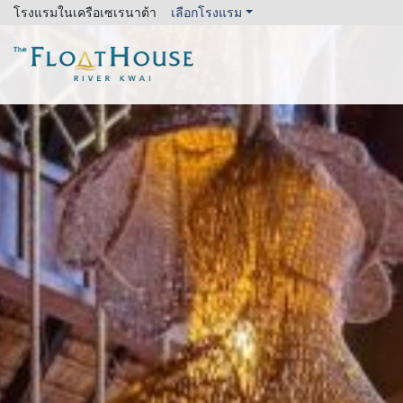
โรงแรมในเครือเซเรนาต้า
เลือกโรงแรม
The FloatHouse River Kwai