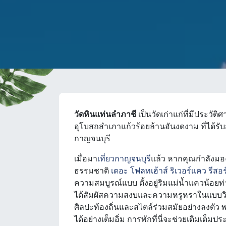
วัดหินแท่นลำภาชี
เป็นวัดเก่าแก่ที่มีประวั
อุโบสถสำเภาแก้วร้อยล้านอันงดงาม ที่ได้รั
กาญจนบุรี
เมื่อมา
เที่ยวกาญจนบุรี
แล้ว หากคุณกำลังมอง
ธรรมชาติ
เดอะ โฟลทเฮ้าส์ ริเวอร์เเคว รีสอ
ความสมบูรณ์แบบ ตั้งอยู่ริมแม่น้ำแควน้อ
ได้สัมผัสความสงบและความหรูหราในแบบวิ
ศิลปะท้องถิ่นและสไตล์ร่วมสมัยอย่างลงตัว 
ได้อย่างเต็มอิ่ม การพักที่นี่จะช่วยเติมเต็