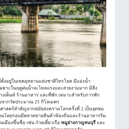
ตั้งอยู่ในเขตอุทยานแห่งชาติไทรโยค มีแอ่งน้ำ
ดยเฉพาะในฤดูฝนน้ำจะไหลแรงและสวยงามมาก มีสิ่ง
เต็นท์ ร้านอาหาร และที่พัก เหมาะสำหรับการพัก
่างจากวัดประมาณ 25 กิโลเมตร
ิศาสตร์สำคัญจากสมัยสงครามโลกครั้งที่ 2 เป็นจุดชม
วณโดยรอบมีตลาดขายสินค้าท้องถิ่นและร้านอาหารริม
องขึ้นชื่อ เช่น ก๋วยเตี๋ยวเรือ
หมูย่างกาญจนบุรี
และ