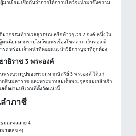
ผู้มาเยือน เชื่อกันว่าการได้กราบไหว้จะนำมาซึ่งความ
ิมากรรมท้าวเวสสุวรรณ หรือท้าวกุเวร 2 องค์ หนึ่งใน
 ผู้คนนิยมมากราบไหว้ขอพรเรื่องโชคลาภ เงินทอง มี
ระ พร้อมเจ้าหน้าที่คอยแนะนำวิธีการบูชาที่ถูกต้อง
ยาธิราช 3 พระองค์
านพระบรมรูปของพระมหากษัตริย์ 3 พระองค์ ได้แก่
ากสินมหาราช และพระบาทสมเด็จพระจุลจอมเกล้าเจ้า
ด็จผ่านบริเวณที่ตั้งวัดแห่งนี้
นลำภาชี
ุทธมณฑลสาย 4
หมายเลข 4)