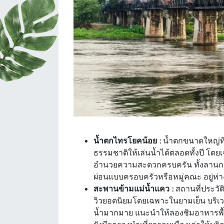
น้ำตกไทรโยคน้อย :
น้ำตกขนาดใหญ่ที่
ธรรมชาติให้เล่นน้ำได้ตลอดทั้งปี โ
อำนวยความสะดวกครบครัน ทั้งลานกาง
ผ่อนแบบครอบครัวหรือหมู่คณะ อยู่ห
สะพานข้ามแม่น้ำแคว :
สถานที่ประวัต
วิวยอดนิยมโดยเฉพาะในยามเย็น บริเ
น้ำมากมาย แนะนำให้ลองชิมอาหารพื้นเมื