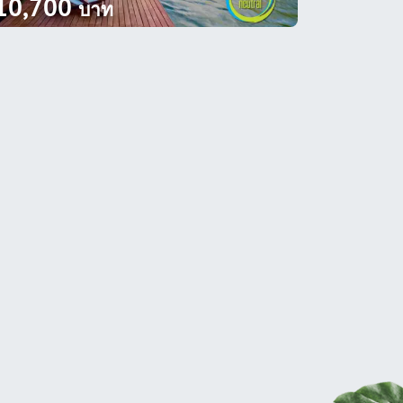
10,700
บาท