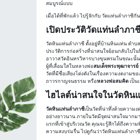
สมบูรณ์แบบ
เมื่อได้ที่พักแล้ว ไปรู้จักกับ วัดแท่นลำภาซีกั
เปิดประวัติวัดแท่นลำภาช
วัดหินแท่นลำภาชี ตั้งอยู่ที่บ้านหินแท่น ตำ
ประวัติการก่อสร้างที่น่าสนใจย้อนกลับไปในปี
อาวาสวัดอินทรวิหารบางขุนพรมในขณะนั้น ได้
ผู้ที่เลื่อมใสในหลวงพ่อ
สมเด็จพระพุฒาจารย์ 
วัดที่มีชื่อเสียงโด่งดังในเรื่องความงดงามขอ
ถาวรกาญจนธรรม หรือ
หลวงพ่อสมคิด
เป็น
ไฮไลต์น่าสนใจในวัดหิน
วัดหินแท่นลำภาชี
เป็นวัดที่น่าทึ่งด้วยควา
อย่างยาวนาน ภายในวัดมีจุดน่าสนใจมากมายท
แรกที่เข้าสู่บริเวณวัด คุณจะรู้สึกได้ถึง
ความสงบร่มรื่น ไปดูกันว่าวัดหินแท่นลำภาช