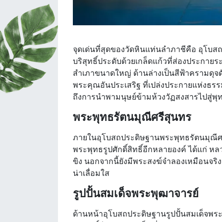
จุดเด่นที่สุดของวัดหินแท่นลำภาชีคือ อุโบส
บริสุทธิ์ประดับด้วยเกล็ดแก้วที่ส่องประกายระ
สำเภาขนาดใหญ่ ด้านล่างเป็นสีฟ้าครามดุจดั
พระคุณอันประเสริฐ ที่เปล่งประกายแห่งธรร
ถึงการนำพามนุษย์ข้ามห้วงวัฏสงสารไปสู่พุท
พระพุทธรัตนมุณีศรีสุนทร
ภายในอุโบสถประดิษฐานพระพุทธรัตนมุณีศ
พระพุทธรูปศักดิ์สิทธิ์อีกหลายองค์ ได้แก่
ขิง นอกจากนี้ยังมีพระสงฆ์จำลองเหมือนจร
น่าเลื่อมใส
รูปปั้นสมเด็จพระพุฒาจารย์
ด้านหน้าอุโบสถประดิษฐานรูปปั้นสมเด็จพระ