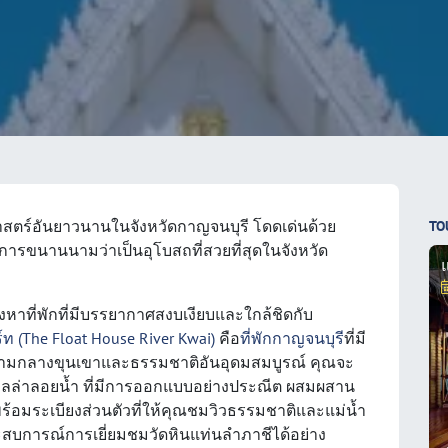
ติศาสตร์อันยาวนานในจังหวัดกาญจนบุรี โดดเด่นด้วย
TO
บการขนานนามว่าเป็นอุโบสถที่สวยที่สุดในจังหวัด
หาที่พักที่มีบรรยากาศสงบเงียบและใกล้ชิดกับ
ร์ท (The Float House River Kwai)
คือ
ที่พักกาญจนบุรี
ที่มี
ยท่ามกลางขุนเขาและธรรมชาติอันอุดมสมบูรณ์ คุณจะ
ลล่าลอยน้ำ ที่มีการออกแบบอย่างประณีต ผสมผสาน
พร้อมระเบียงส่วนตัวที่ให้คุณชมวิวธรรมชาติและแม่น้ำ
มประสบการณ์การเยี่ยมชมวัดหินแท่นลำภาชีได้อย่าง