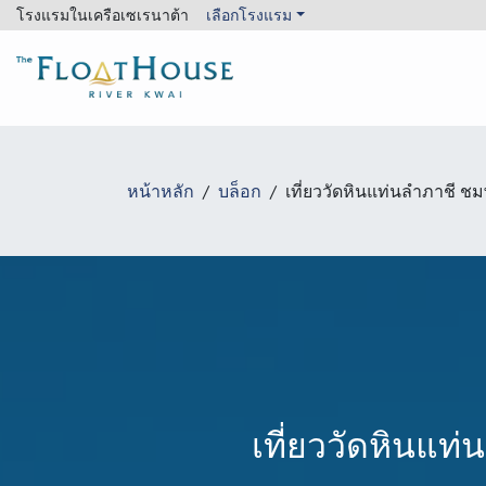
โรงแรมในเครือเซเรนาต้า
เลือกโรงแรม
The FloatHouse River Kwai
หน้าหลัก
บล็อก
เที่ยววัดหินแท่นลำภาชี ชม
เที่ยววัดหินแท