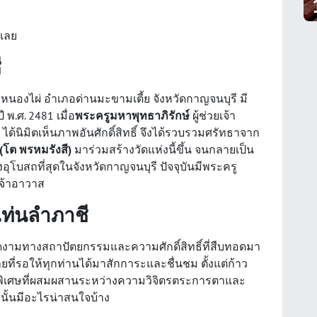
นเลย
ี
บลหนองไผ่ อำเภอด่านมะขามเตี้ย จังหวัดกาญจนบุรี มี
 พ.ศ. 2481 เมื่อ
พระครูมหาพุทธาภิรักษ์
ผู้ช่วยเจ้า
นิมิตเห็นภาพอันศักดิ์สิทธิ์ จึงได้รวบรวมศรัทธาจาก
(โต พรหมรังสี)
มาร่วมสร้างวัดแห่งนี้ขึ้น จนกลายเป็น
งอุโบสถที่สุดในจังหวัดกาญจนบุรี ปัจจุบันมีพระครู
เจ้าอาวาส
แท่นลำภาชี
มงดงามทางสถาปัตยกรรมและความศักดิ์สิทธิ์ที่สืบทอดมา
ี่รอให้ทุกท่านได้มาสักการะและชื่นชม ตั้งแต่ก้าว
ความพิเศษที่ผสมผสานระหว่างความวิจิตรตระการตาและ
ีนั้นมีอะไรน่าสนใจบ้าง