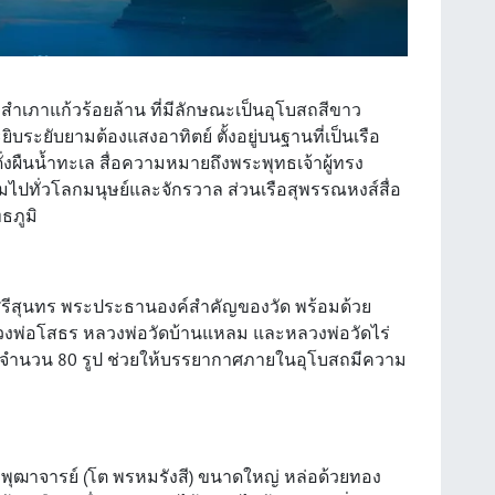
ถสำเภาแก้วร้อยล้าน ที่มีลักษณะเป็นอุโบสถสีขาว
ยิบระยับยามต้องแสงอาทิตย์ ตั้งอยู่บนฐานที่เป็นเรือ
่งผืนน้ำทะเล สื่อความหมายถึงพระพุทธเจ้าผู้ทรง
มไปทั่วโลกมนุษย์และจักรวาล ส่วนเรือสุพรรณหงส์สื่อ
ธภูมิ
รีสุนทร พระประธานองค์สำคัญของวัด พร้อมด้วย
 หลวงพ่อโสธร หลวงพ่อวัดบ้านแหลม และหลวงพ่อวัดไร่
ิงจำนวน 80 รูป ช่วยให้บรรยากาศภายในอุโบสถมีความ
พุฒาจารย์ (โต พรหมรังสี) ขนาดใหญ่ หล่อด้วยทอง