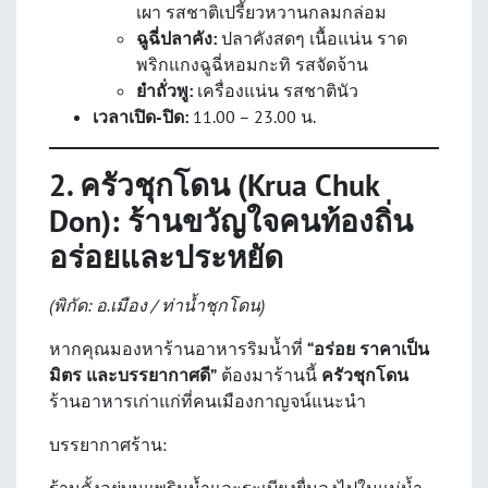
เผา รสชาติเปรี้ยวหวานกลมกล่อม
ฉูฉี่ปลาคัง:
ปลาคังสดๆ เนื้อแน่น ราด
พริกแกงฉูฉี่หอมกะทิ รสจัดจ้าน
ยำถั่วพู:
เครื่องแน่น รสชาตินัว
เวลาเปิด-ปิด:
11.00 – 23.00 น.
2. ครัวชุกโดน (Krua Chuk
Don): ร้านขวัญใจคนท้องถิ่น
อร่อยและประหยัด
(พิกัด: อ.เมือง / ท่าน้ำชุกโดน)
หากคุณมองหาร้านอาหารริมน้ำที่
“อร่อย ราคาเป็น
มิตร และบรรยากาศดี”
ต้องมาร้านนี้
ครัวชุกโดน
ร้านอาหารเก่าแก่ที่คนเมืองกาญจน์แนะนำ
บรรยากาศร้าน:
ร้านตั้งอยู่บนแพริมน้ำและระเบียงยื่นลงไปในแม่น้ำ