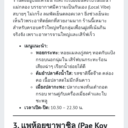
แม่กลอง บรรยากาศมีความเป็นกันเอง (Local Vibe)
สบายๆ ไม่เกร็ง ลมพัดเย็นตลอดเวลา ยิ่งช่วงเย็นจะ
เห็นวิวพระอาทิตย์ตกที่สวยงามมาก ร้านนี้เหมาะ
สำหรับครอบครัวใหญ่หรือกลุ่มเพื่อนฝูงที่เน้นกิน
จริงจัง เพราะอาหารจานใหญ่และเสิร์ฟเร็ว
เมนูแนะนำ:
หอยกระทะ:
หอยแมลงภู่สดๆ ทอดกับแป้ง
กรอบนอกนุ่มใน เสิร์ฟบนกระทะร้อน
เสียงฉ่าๆ เรียกน้ำย่อยได้ดี
ต้มยำปลาคังน้ำใส:
รสชาติจี๊ดจ๊าด คล่อง
คอ เนื้อปลาสดไม่มีกลิ่นคาว
เมี่ยงปลากะพง:
ปลากะพงหั่นเต๋าถอด
กรอบ ทานคู่กับเครื่องเมี่ยงคำและใบ
ชะพลู
เวลาเปิด-ปิด:
10.30 – 22.30 น.
3. แพห้อยขาพาชิล (Pae Koy