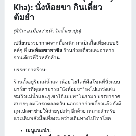
Kha): นั่งห้อยขา กินเตี๋ยว
ต้มยำ
(พิกัด: อ.เมือง / หน้าวัดถ้ำเขาปูน)
เปลี่ยนบรรยากาศจากมื้อหนัก มาเป็นมื้อเที่ยงแบบชิ
ลล์ๆ ที่
แพห้อยขาพาชิล
ร้านก๋วยเตี๋ยวและอาหาร
จานเดียวที่วิวหลักล้าน
บรรยากาศร้าน:
ร้านตั้งอยู่ริมแม่น้ำแควน้อย ไฮไลท์คือโซนที่นั่งแบบ
บาร์ยาวที่คุณสามารถ “นั่งห้อยขา” ลงไปแกว่งเล่น
ชมวิวแม่น้ำและภูเขาได้แบบพาโนรามา บรรยากาศ
สบายๆ ลมโกรกตลอดวัน นอกจากก๋วยเตี๋ยวแล้ว ยังมี
มุมเปลตาข่ายให้ถ่ายรูปเก๋ๆ อีกด้วย เหมาะสำหรับ
แวะเติมพลังมื้อเที่ยงระหว่างเดินทางไปไทรโยค
เมนูแนะนำ: