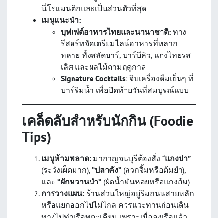
นี่โรแมนติกและเป็นส่วนตัวที่สุด
เมนูแนะนำ:
บุฟเฟต์อาหารไทยและนานาชาติ:
ทาง
รีสอร์ทจัดเตรียมไลน์อาหารที่หลาก
หลาย ทั้งสลัดบาร์, บาร์บีคิว, แกงไทยรส
เลิศ และผลไม้ตามฤดูกาล
Signature Cocktails:
จิบเครื่องดื่มเย็นๆ ที่
บาร์ริมน้ำ เพื่อปิดท้ายวันที่สมบูรณ์แบบ
เคล็ดลับสำหรับนักกิน (Foodie
Tips)
เมนูห้ามพลาด:
มากาญจนบุรีต้องสั่ง
“แกงป่า”
(ระวังเผ็ดมาก),
“ปลาคัง”
(ลวกจิ้มหรือต้มยำ),
และ
“ผักหวานป่า”
(ผัดน้ำมันหอยหรือแกงส้ม)
การวางแผน:
ร้านส่วนใหญ่อยู่ริมถนนสายหลัก
หรือแยกออกไปไม่ไกล ควรแวะทานก่อนเดิน
ทางไปท่าเรือพุตะเคียน เพราะเมื่อลงเรือแล้ว