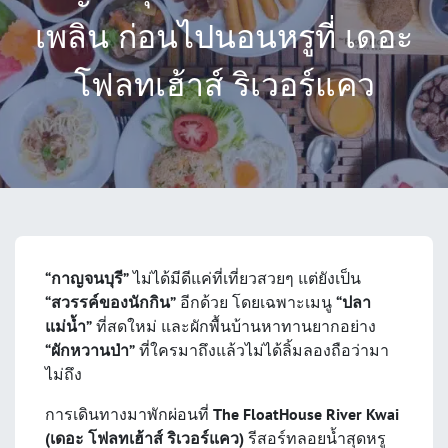
เพลิน ก่อนไปนอนหรูที่ เดอะ
โฟลทเฮ้าส์ ริเวอร์แคว
“กาญจนบุรี”
ไม่ได้มีดีแค่ที่เที่ยวสวยๆ แต่ยังเป็น
“สวรรค์ของนักกิน”
อีกด้วย โดยเฉพาะเมนู
“ปลา
แม่น้ำ”
ที่สดใหม่ และผักพื้นบ้านหาทานยากอย่าง
“ผักหวานป่า”
ที่ใครมาถึงแล้วไม่ได้ลิ้มลองถือว่ามา
ไม่ถึง
การเดินทางมาพักผ่อนที่
The FloatHouse River Kwai
(เดอะ โฟลทเฮ้าส์ ริเวอร์แคว)
รีสอร์ทลอยน้ำสุดหรู