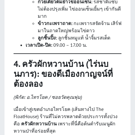
ก๋วยเตี๋ยวต้มยำไข่ออนเซ็น:
รสชาติแซ่บ
ไม่ต้องปรุงเพิ่ม ไข่ออนเซ็นเยิ้มๆ เข้ากันดี
มาก
ข้าวกะเพราถาด:
กะเพรารสจัดจ้าน เสิร์ฟ
มาในถาดใหญ่พร้อมไข่ดาว
ลูกชิ้นปิ้ง:
ลูกชิ้นหมูแท้ น้ำจิ้มรสเด็ด
เวลาเปิด-ปิด:
09.00 – 17.00 น.
4. ครัวผักหวานบ้าน (ไร่นบ
นภาร): ของดีเมืองกาญจน์ที่
ต้องลอง
(พิกัด: อ.ไทรโยค / ซอยวัดคุณพุ่ม)
เมื่อเข้าสู่เขตอำเภอไทรโยค (เส้นทางไป The
FloatHouse) ร้านที่ไม่ควรพลาดด้วยประการทั้งปวง
คือ
ครัวผักหวานบ้าน
เพราะที่นี่คือต้นตำรับเมนูผัก
หวานป่าที่อร่อยที่สุด