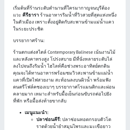
เริ่มต้นที่ร้านระดับตำนานที่ใครมากาญจนบุรีต้อง
แวะ
คีรีธารา
ร้านอาหารริมน้ำที่วิวสวยที่สุดแห่งหนึ่ง
ในตัวเมือง เพราะตั้งอยู่ติดกับสะพานข้ามแม่น้ำแคว
ในระยะประชิด
บรรยากาศร้าน:
ร้านตกแต่งสไตล์ Contemporary Balinese เน้นงานไม้
และหลังคาทรงสูง โปร่งสบาย มีที่นั่งหลายระดับไล่
ลงไปจนถึงริมน้ำ ไฮไลท์คือช่วงพระอาทิตย์ตกดิน
คุณจะได้ทานอาหารพร้อมชมวิวสะพานข้ามแม่น้ำ
แควที่เปิดไฟสวยงาม สะท้อนลงบนผิวน้ำ พร้อมฟัง
ดนตรีโฟล์คซองเบาๆ บรรยากาศโรแมนติกและผ่อน
คลายมาก เหมาะสำหรับมื้อเย็นก่อนขับรถต่อไปยัง
ที่พัก หรือมื้อส่งท้ายขากลับ
เมนูแนะนำ:
ปลาช่อนคีรี:
ปลาช่อนทอดกรอบตัวโต
ราดด้วยน้ำยำสมุนไพรและมะเขือยาว