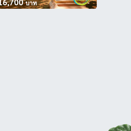
16,700
บาท