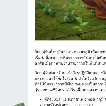
วัดเวฬุวันตั้งอยู่ในอำเภอทองผาภูมิ เป็นสถานท
เริ่มก่อตั้งจากการที่พระอาจารย์สาครได้เดินท
อาศัย เมื่อท่านพบว่าบรรยากาศในพื้นที่นั้นเห
วัดเวฬุวันยังคงรักษาข้อวัตรปฏิบัติแบบสา
และภาวนาให้จิตใจสงบ วัดป่าในจังหวัดกาญจนบ
ทำให้มีบรรยากาศที่เงียบสงบ และเป็นสถานที
วุ่นวายของชีวิตประจำวัน เพื่อมาแสวงหา
ที่ตั้ง : 313 ม.1 ต.ท่าขนุน อ.ทองผาภูม
เบอร์โทรติดต่อ : 081-856-1678