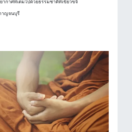
าศที่เต็มไปด้วยธรรมชาติที่เขียวขจี
.กาญจนบุรี