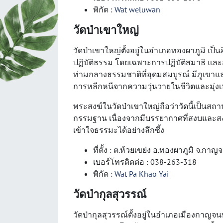
พิกัด :
Wat weluwan
วัดป่าเขาใหญ่
วัดป่าเขาใหญ่ตั้งอยู่ในอำเภอทองผาภูมิ เป็
ปฏิบัติธรรม โดยเฉพาะการปฏิบัติสมาธิ และก
ท่ามกลางธรรมชาติที่อุดมสมบูรณ์ มีภูเขาแ
การหลีกหนีจากความวุ่นวายในชีวิตและมุ่ง
พระสงฆ์ในวัดป่าเขาใหญ่ถือว่าวัดนี้เป็นสถ
กรรมฐาน เนื่องจากมีบรรยากาศที่สงบและสง่
เข้าใจธรรมะได้อย่างลึกซึ้ง
ที่ตั้ง : ต.ห้วยเขย่ง อ.ทองผาภูมิ จ.กาญ
เบอร์โทรติดต่อ : 038-263-318
พิกัด :
Wat Pa Khao Yai
วัดป่ากุลสุวรรณ์
วัดป่ากุลสุวรรณ์ตั้งอยู่ในอำเภอเมืองกาญจนบ