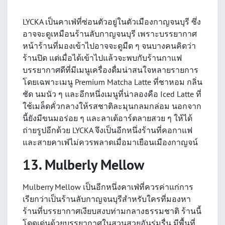
LYCKA เป็นคาเฟ่ที่ซ่อนตัวอยู่ในตัวเมืองกาญจนบุรี ซึ่ง
อาจจะดูเหมือนร้านลับกาญจนบุรี เพราะบรรยากาศ
หน้าร้านที่มองเข้าไปอาจจะดูมืด ๆ จนบางคนคิดว่า
ร้านปิด แต่เมื่อได้เข้าไปแล้วจะพบกับร้านกาแฟ
บรรยากาศดีที่มีเมนูเครื่องดื่มน่าสนใจหลายรายการ
โดยเฉพาะเมนู Premium Matcha Latte ที่ชาหอม กลิ่น
ชัด นมนัว ๆ และอีกหนึ่งเมนูที่น่าลองคือ Iced Latte ที่
ใช้เมล็ดคั่วกลางให้รสชาติละมุนกลมกล่อม นอกจาก
นี้ยังมีขนมอร่อย ๆ และลาเต้อาร์ตลายสวย ๆ ให้ได้
ถ่ายรูปอีกด้วย LYCKA จึงเป็นอีกหนึ่งร้านที่คอกาแฟ
และสายคาเฟ่ไม่ควรพลาดเมื่อมาเยือนเมืองกาญจน์
13. Mulberly Mellow
Mulberry Mellow เป็นอีกหนึ่งคาเฟ่ที่ควรค่าแก่การ
เรียกว่าเป็นร้านลับกาญจนบุรีสำหรับใครที่มองหา
ร้านที่บรรยากาศเงียบสงบท่ามกลางธรรมชาติ ร้านนี้
โดดเด่นด้วยบรรยากาศในสวนสวยอันร่มรื่น มีพื้นที่