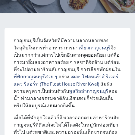
กาญจนบุรีเป็นจังหวัดที่มีความหลากหลายของ
วัตถุดิบในการทำอาหาร การมา
เที่ยวกาญจนบุรี
จึง
เป็นมากกว่าแค่การไปเช็กอินตามจุดยอดนิยม แต่คือ
การมาลิ้มลองอาหารอร่อย ๆ รสชาติจัดจ้าน แต่ก่อน
ที่จะไปตามหาร้านลับกาญจนบุรี การเลือกพักผ่อนใน
ที่พักกาญจนบุรีสวย ๆ
อย่าง
เดอะ โฟลทเฮ้าส์ ริเวอร์
แคว รีสอร์ท (The Float House River Kwai)
สัมผัส
ความหรูหราเป็นส่วนตัวกับ
พูลวิลล่ากาญจนบุรี
ลอย
น้ำ ท่ามกลางธรรมชาติอันเงียบสงบก็ช่วยเติมเต็ม
ทริปให้สมบูรณ์แบบมากยิ่งขึ้น
เมื่อได้ที่พักถูกใจแล้วก็ถึงเวลาออกตามล่าหาร้านลับ
กาญจนบุรีที่ถึงแม้จะไม่ได้โด่งดังในหมู่นักท่องเที่ยว
ทั่วไป แต่รสชาติและความอร่อยนั้นเด็ดขาดจนต้อง