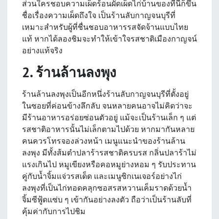
ส่วนใครชอบความเผ็ดร้อนผัดเผ็ดไก่บ้านของที่นี่ก็ขึ้น
ชื่อเรื่องความเผ็ดถึงใจ เป็นร้านลับกาญจนบุรีที่
เหมาะสำหรับผู้ที่ชื่นชอบอาหารรสจัดจ้านแบบไทย
แท้ หากได้ลองชิมจะทำให้เข้าใจรสชาติเมืองกาญจน์
อย่างแท้จริง
2. ร้านล้านลงพุง
ร้านล้านลงพุงเป็นอีกหนึ่งร้านลับกาญจนบุรีที่ตั้งอยู่
ในซอยที่ค่อนข้างลึกลับ จนหลายคนอาจไม่คิดว่าจะ
มีร้านอาหารอร่อยซ่อนตัวอยู่ แม้จะเป็นร้านเล็ก ๆ แต่
รสชาติอาหารนั้นไม่เล็กตามไปด้วย หากมากันหลาย
คนควรโทรจองล่วงหน้า เมนูแนะนำของร้านล้าน
ลงพุง มีทั้งส้มตำปลาร้ารสชาติครบรส กลิ่นปลาร้าไม่
แรงเกินไป หมูเขียงหรือคอหมูย่างหอม ๆ รับประทาน
คู่กับน้ำจิ้มแจ่วรสเด็ด และเมนูซิกเนเจอร์อย่างไก่
ลงพุงที่เป็นไก่ทอดคลุกซอสรสหวานเค็มราดด้วยน้ำ
จิ้มซีฟู้ดแซ่บ ๆ เข้ากันอย่างลงตัว ถือว่าเป็นร้านลับที่
คุ้มค่ากับการไปชิม