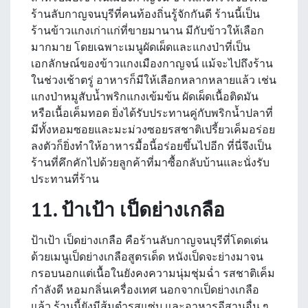
ร้านลับกาญจนบุรีที่คนท้องถิ่นรู้จักกันดี ร้านนี้เป็น
ร้านข้าวแกงเก่าแก่ที่ขายมานาน มีกับข้าวให้เลือก
มากมาย โดยเฉพาะเมนูผัดเผ็ดและแกงป่าที่เป็น
เอกลักษณ์ของข้าวแกงเมืองกาญจน์ แม้จะไปถึงร้าน
ในช่วงเช้าตรู่ อาหารก็มีให้เลือกหลากหลายแล้ว เช่น
แกงป่าหมูสับน้ำพริกแกงเข้มข้น ผัดเผ็ดเนื้อติดมัน
หรือเนื้อเค็มทอด ยิ่งได้รับประทานคู่กับพริกน้ำปลาที่
มีทั้งหอมซอยและมะม่วงซอยรสชาติเปรี้ยวเค็มอร่อย
ลงตัวก็ยิ่งทำให้อาหารมื้อนี้อร่อยขึ้นไปอีก ที่นี่จึงเป็น
ร้านที่คึกคักไปด้วยลูกค้าที่มาซื้อกลับบ้านและนั่งรับ
ประทานที่ร้าน
11. ป้าเป้า เป็ดย่างเกลือ
ป้าเป้า เป็ดย่างเกลือ คือร้านลับกาญจนบุรีที่โดดเด่น
ด้วยเมนูเป็ดย่างเกลือสูตรเด็ด หนังเป็ดจะย่างมาจน
กรอบนอกแต่เนื้อในยังคงความนุ่มชุ่มฉ่ำ รสชาติเค็ม
กำลังดี หอมกลิ่นเครื่องเทศ นอกจากเป็ดย่างเกลือ
แล้ว ร้านนี้ยังมีส้มตำรสแซ่บ และอาหารอีสานอื่น ๆ