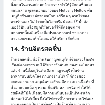
นั่งเล่นในสวนหย่อมกว้างขวาง ทำให้รู้สึกสดชื่นและ
ผ่อนคลาย จุดเด่นอีกอย่างของ Mulberry Mellow คือ
เมนูที่สร้างสรรค์จากผลมัลเบอร์รีสด ๆ จากไร่ของ
ทางร้านเอง ไม่ว่าจะเป็นไอศกรีมมัลเบอร์รี น้ำมัล
เบอร์รีปั่น หรือสมูตตี้มัลเบอร์รีที่ดีต่อสุขภาพ
นอกจากนี้ยังมีเครื่องดื่มประเภทกาแฟ ชา อาหาร
คาว และขนมเค้กโฮมเมดให้บริการอีกด้วย
14. ร้านจิตรสดชื่น
ร้านจิตสดชื่น คือร้านลับกาญจนบุรีที่มีชื่อเสียงโด่งดัง
เรื่องผัดกะเพรา จนได้รับรางวัลอันดับสองของโลกมา
แล้ว ร้านนี้ตั้งอยู่ในตัวเมืองกาญจนบุรี เป็นร้าน
อาหารแบบเปิดโล่ง ตกแต่งร้านได้เก๋ไก๋ด้วยของ
สะสมมากมาย เมนูเด็ดของร้าน คือ กะเพราเนื้อคั่ว ที่
คั่วมาแบบแห้ง ๆ หอมกลิ่นพริกหลายชนิด ทำให้ได้
รสเผ็ดที่มีมิติ เนื้อสับมีความหนึบของเอ็นติดมาเล็ก
น้อยพอให้ได้เคี้ยว ยิ่งได้ไข่ดาวที่ไข่ขาวกรอบไข่แดง
ยางมะตูมยิ่งเป็นจานที่ลงตัว เป็นร้านที่สายกะเพรา