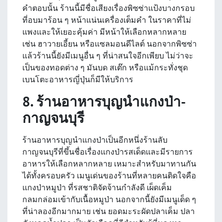
คำตอบนั้น ร้านนี้มีชื่อเสียงเรื่องพิซซ่าแป้งบางกรอบ
ที่อบมาร้อน ๆ หน้าแน่นเครื่องเต็มคำ ในราคาที่ไม่
แพงและให้เยอะคุ้มค่า มีหน้าให้เลือกหลากหลาย
เช่น ฮาวายเอี้ยน หรือแซลมอนดีไลต์ นอกจากพิซซ่า
แล้วร้านนี้ยังมีเมนูอื่น ๆ ที่น่าสนใจอีกเพียบ ไม่ว่าจะ
เป็นของทอดต่าง ๆ มันบด สเต๊ก หรือแม้กระทั่งชุด
เบนโตะอาหารญี่ปุ่นก็มีให้บริการ
8. ร้านอาหารบุญนำแกงป่า-
กาญจนบุรี
ร้านอาหารบุญนำแกงป่าเป็นอีกหนึ่งร้านลับ
กาญจนบุรีที่ขึ้นชื่อเรื่องแกงป่ารสเด็ดและมีรายการ
อาหารให้เลือกหลากหลาย เหมาะสำหรับมาทานกัน
ได้ทั้งครอบครัว เมนูเด่นของร้านที่หลายคนติดใจคือ
แกงป่าหมูป่า ที่รสชาติจัดจ้านกำลังดี เผ็ดเค็ม
กลมกล่อมเข้ากับเนื้อหมูป่า นอกจากนี้ยังมีเมนูเด็ด ๆ
ที่น่าลองอีกมากมาย เช่น ยอดมะระผัดปลาเค็ม ปลา