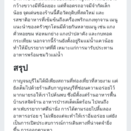
กว้างขวางมีที่นั่งเยอะ แต่ที่จอดรถอาจมีจำกัดเล็ก
น้อย จุดเด่นของร้านนี้คือวัตถุดิบที่สดใหม่ และ
รสชาติอาหารที่เข้มข้นถึงเครื่องพริกแกงทุกจาน เมนู
แนะนำของครัวชุกโดนมีด้วยกันหลายเมนู เช่น แกง
คั่วหอยขม ห่อหมกย่าง แกงป่าปลาคัง และกบทอด
กระเทียม นอกจากนี้ร้านยังตั้งอยู่ริมแม่น้ำแควน้อย
ทำให้มีบรรยากาศที่ดี เหมาะแก่การมารับประทาน
อาหารพร้อมชมวิวแม่น้ำ
สรุป
กาญจนบุรีไม่ได้มีเพียงสถานที่ท่องเที่ยวที่สวยงาม แต่
ยังเต็มไปด้วยร้านลับกาญจนบุรีที่ซ่อนความอร่อยไว้
มากมายรอให้เราไปค้นพบ ซึ่งมีตั้งแต่ร้านอาหารพื้น
บ้านรสจัดจ้าน อาหารป่ารสเด็ดเผ็ดร้อน ไปจนถึง
คาเฟ่บรรยากาศดีน่านั่ง การได้ตามรอยไปลิ้มลอง
อาหารอร่อย ๆ ไม่เพียงแต่จะทำให้เราอิ่มอร่อย แต่ยัง
เป็นการเปิดประสบการณ์การเดินทางที่น่าจดจำยิ่ง
ขึ้น การออกตามหา