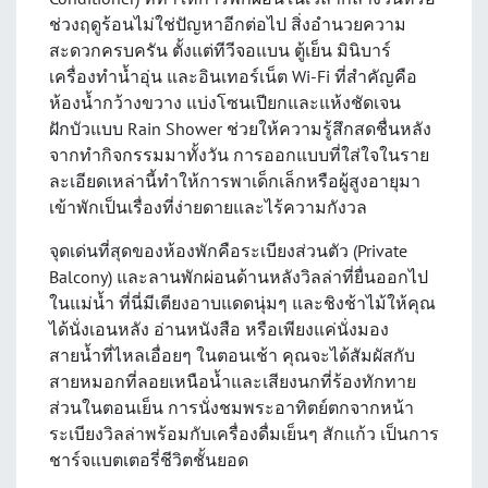
ช่วงฤดูร้อนไม่ใช่ปัญหาอีกต่อไป สิ่งอำนวยความ
สะดวกครบครัน ตั้งแต่ทีวีจอแบน ตู้เย็น มินิบาร์
เครื่องทำน้ำอุ่น และอินเทอร์เน็ต Wi-Fi ที่สำคัญคือ
ห้องน้ำกว้างขวาง แบ่งโซนเปียกและแห้งชัดเจน
ฝักบัวแบบ Rain Shower ช่วยให้ความรู้สึกสดชื่นหลัง
จากทำกิจกรรมมาทั้งวัน การออกแบบที่ใส่ใจในราย
ละเอียดเหล่านี้ทำให้การพาเด็กเล็กหรือผู้สูงอายุมา
เข้าพักเป็นเรื่องที่ง่ายดายและไร้ความกังวล
จุดเด่นที่สุดของห้องพักคือระเบียงส่วนตัว (Private
Balcony) และลานพักผ่อนด้านหลังวิลล่าที่ยื่นออกไป
ในแม่น้ำ ที่นี่มีเตียงอาบแดดนุ่มๆ และชิงช้าไม้ให้คุณ
ได้นั่งเอนหลัง อ่านหนังสือ หรือเพียงแค่นั่งมอง
สายน้ำที่ไหลเอื่อยๆ ในตอนเช้า คุณจะได้สัมผัสกับ
สายหมอกที่ลอยเหนือน้ำและเสียงนกที่ร้องทักทาย
ส่วนในตอนเย็น การนั่งชมพระอาทิตย์ตกจากหน้า
ระเบียงวิลล่าพร้อมกับเครื่องดื่มเย็นๆ สักแก้ว เป็นการ
ชาร์จแบตเตอรี่ชีวิตชั้นยอด