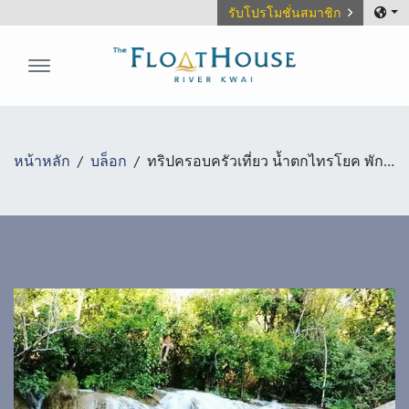
รับโปรโมชั่นสมาชิก
The FloatHouse River Kwai
หน้าหลัก
บล็อก
ทริปครอบครัวเที่ยว น้ำตกไทรโยค พักผ่อนสบายๆ ใน วิลล่า กาญจนบุรี ติดริมน้ำ