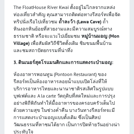
The FloatHouse River Kwai ตั้งอยู่ไม่ไกลจากแหล่ง
ท่องเที่ยวสำคัญ คุณสามารถติดต่อทางรีสอร์ทเพื่อจัด
ทริปนั่งเรือไปเที่ยวชม
ถ้ำละว้า (Lawa Cave)
ถ้ำ
หินงอกหินย้อยที่สวยงามและมีความสมบูรณ์ทาง
ธรรมชาติ หรือจะแวะไปเยี่ยมชม
หมู่บ้านมอญ (Mon
Village)
เพื่อสัมผัสวิถีชีวิตดั้งเดิม ชิมขนมพื้นบ้าน
และชมสถาปัตยกรรมที่น่าทึ่ง
3. ดินเนอร์สุดโรแมนติกและการแสดงระบำมอญ:
ห้องอาหารพอนทูน (Pontoon Restaurant) ของ
รีสอร์ทเป็นห้องอาหารลอยน้ำแบบเปิดโล่งที่ให้
บริการอาหารไทยและนานาชาติรสเลิศในรูปแบบ
บุฟเฟต์และ A la carte วัตถุดิบที่สดใหม่และการปรุง
อย่างพิถีพิถันทำให้มื้ออาหารของครอบครัวเต็มไป
ด้วยความสุข ในช่วงค่ำคืน บางวันทางรีสอร์ทจะมี
การแสดงระบำมอญแบบดั้งเดิม ซึ่งเป็นศิลป
วัฒนธรรมที่หาชมได้ยาก เป็นการปิดท้ายวันอย่างน่า
ประทับใจ