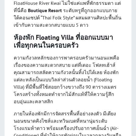
FloatHouse River Kwai ไม่ใช่แค่แพที่พักธรรมดา แต่
ที่นี่คือ
Boutique Resort
ระดับหรูที่ถูกออกแบบภาย
ใต้คอนเซปต์ “Thai Folk Style” ผสมผสานศิลปะพื้นถิ่น
เข้ากับความสะดวกสบายแบบ 5 ดาว
ห้องพัก Floating Villa ที่ออกแบบมา
เพื่อทุกคนในครอบครัว
ความกังวลหลักของการพาครอบครัวมานอนแพคือ
เรื่องของความสะดวกสบาย แต่ที่เดอะ โฟลทเฮ้าส์
คุณสามารถสลัดความกังวลนั้นทิ้งไปได้เลย ห้องพัก
แต่ละหลังเป็นแบบวิลล่าส่วนตัวลอยน้ำ (Floating
Villa) ที่มีพื้นที่ใช้สอยกว้างขวางถึง 90 ตารางเมตร
โครงสร้างทั้งหมดทำจากไม้สักแท้ที่ให้ความรู้สึก
อบอุ่นและคลาสสิก
ภายในห้องพักมีการจัดสรรพื้นที่อย่างลงตัว มีเตียง
นอนขนาดคิงไซส์และทวินเบดที่หนานุ่มระดับ
โรงแรมห้าดาว พร้อมเครื่องปรับอากาศเย็นฉ่ำ (Air-
Conditioner) ที่ทำให้การพักผ่อนในเวลากลางวันหรือ