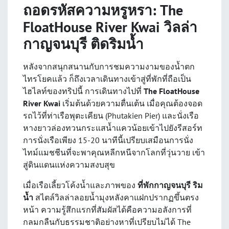
ถอดรหัสความหรูหรา: The
FloatHouse River Kwai วิลล่า
กาญจนบุรี ติดริมน้ำ
หลังจากสนุกสนานกับการชมความงามของน้ำตก
ไทรโยคแล้ว ก็ถึงเวลาเดินทางเข้าสู่ที่พักที่ถือเป็น
ไฮไลท์ของทริปนี้ การเดินทางไปที่
The FloatHouse
River Kwai
เริ่มต้นด้วยความตื่นเต้น เมื่อคุณต้องจอด
รถไว้ที่ท่าเรือพุตะเคียน (Phutakien Pier) และนั่งเรือ
หางยาวล่องทวนกระแสน้ำแควน้อยเข้าไปยังรีสอร์ท
การนั่งเรือเพียง 15-20 นาทีนี้เปรียบเสมือนการนั่ง
ไทม์แมชชีนที่จะพาคุณหลีกหนีจากโลกที่วุ่นวาย เข้า
สู่ดินแดนแห่งความสงบสุข
เมื่อเรือเลี้ยวโค้งน้ำและภาพของ
ที่พักกาญจนบุรี ริม
น้ำ
สไตล์วิลล่าลอยน้ำมุงหลังคาแฝกปรากฏขึ้นตรง
หน้า ความรู้สึกแรกที่สัมผัสได้คือความอลังการที่
กลมกลืนกับธรรมชาติอย่างหาที่เปรียบไม่ได้ The