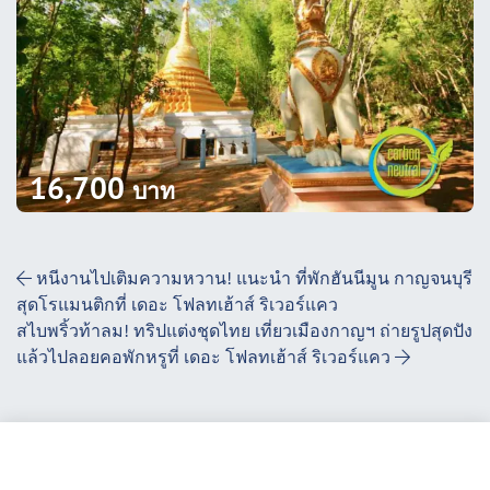
16,700
บาท
Post Navigation
หนีงานไปเติมความหวาน! แนะนำ ที่พักฮันนีมูน กาญจนบุรี
สุดโรแมนติกที่ เดอะ โฟลทเฮ้าส์ ริเวอร์แคว
สไบพริ้วท้าลม! ทริปแต่งชุดไทย เที่ยวเมืองกาญฯ ถ่ายรูปสุดปัง
แล้วไปลอยคอพักหรูที่ เดอะ โฟลทเฮ้าส์ ริเวอร์แคว