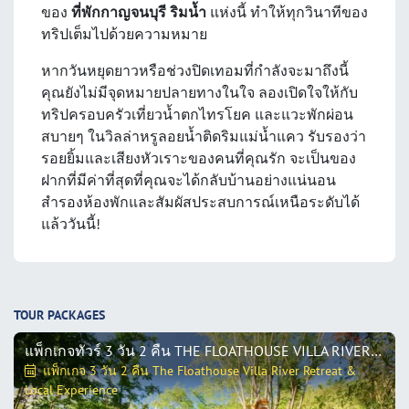
ของ
ที่พักกาญจนบุรี ริมน้ำ
แห่งนี้ ทำให้ทุกวินาทีของ
ทริปเต็มไปด้วยความหมาย
หากวันหยุดยาวหรือช่วงปิดเทอมที่กำลังจะมาถึงนี้
คุณยังไม่มีจุดหมายปลายทางในใจ ลองเปิดใจให้กับ
ทริปครอบครัวเที่ยวน้ำตกไทรโยค และแวะพักผ่อน
สบายๆ ในวิลล่าหรูลอยน้ำติดริมแม่น้ำแคว รับรองว่า
รอยยิ้มและเสียงหัวเราะของคนที่คุณรัก จะเป็นของ
ฝากที่มีค่าที่สุดที่คุณจะได้กลับบ้านอย่างแน่นอน
สำรองห้องพักและสัมผัสประสบการณ์เหนือระดับได้
แล้ววันนี้!
TOUR PACKAGES
แพ็กเกจทัวร์ 3 วัน 2 คืน THE FLOATHOUSE VILLA RIVER RETREAT & LOCAL EXPERIENCE
แพ็กเกจ 3 วัน 2 คืน The Floathouse Villa River Retreat &
Local Experience