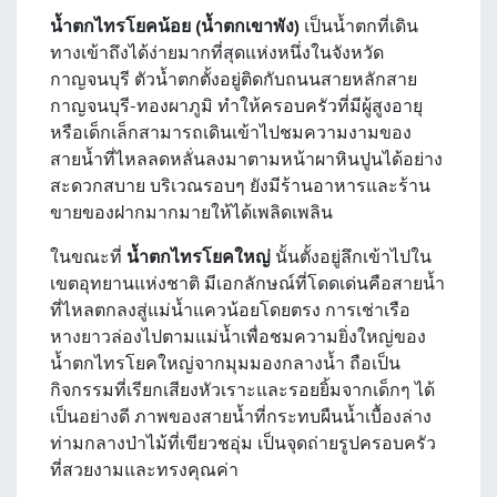
น้ำตกไทรโยคน้อย (น้ำตกเขาพัง)
เป็นน้ำตกที่เดิน
ทางเข้าถึงได้ง่ายมากที่สุดแห่งหนึ่งในจังหวัด
กาญจนบุรี ตัวน้ำตกตั้งอยู่ติดกับถนนสายหลักสาย
กาญจนบุรี-ทองผาภูมิ ทำให้ครอบครัวที่มีผู้สูงอายุ
หรือเด็กเล็กสามารถเดินเข้าไปชมความงามของ
สายน้ำที่ไหลลดหลั่นลงมาตามหน้าผาหินปูนได้อย่าง
สะดวกสบาย บริเวณรอบๆ ยังมีร้านอาหารและร้าน
ขายของฝากมากมายให้ได้เพลิดเพลิน
ในขณะที่
น้ำตกไทรโยคใหญ่
นั้นตั้งอยู่ลึกเข้าไปใน
เขตอุทยานแห่งชาติ มีเอกลักษณ์ที่โดดเด่นคือสายน้ำ
ที่ไหลตกลงสู่แม่น้ำแควน้อยโดยตรง การเช่าเรือ
หางยาวล่องไปตามแม่น้ำเพื่อชมความยิ่งใหญ่ของ
น้ำตกไทรโยคใหญ่จากมุมมองกลางน้ำ ถือเป็น
กิจกรรมที่เรียกเสียงหัวเราะและรอยยิ้มจากเด็กๆ ได้
เป็นอย่างดี ภาพของสายน้ำที่กระทบผืนน้ำเบื้องล่าง
ท่ามกลางป่าไม้ที่เขียวชอุ่ม เป็นจุดถ่ายรูปครอบครัว
ที่สวยงามและทรงคุณค่า