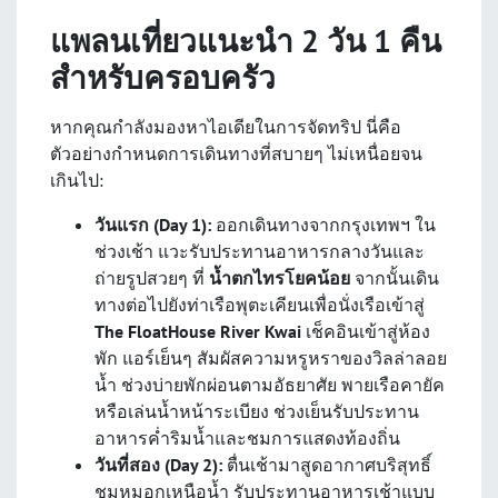
แพลนเที่ยวแนะนำ 2 วัน 1 คืน
สำหรับครอบครัว
หากคุณกำลังมองหาไอเดียในการจัดทริป นี่คือ
ตัวอย่างกำหนดการเดินทางที่สบายๆ ไม่เหนื่อยจน
เกินไป:
วันแรก (Day 1):
ออกเดินทางจากกรุงเทพฯ ใน
ช่วงเช้า แวะรับประทานอาหารกลางวันและ
ถ่ายรูปสวยๆ ที่
น้ำตกไทรโยคน้อย
จากนั้นเดิน
ทางต่อไปยังท่าเรือพุตะเคียนเพื่อนั่งเรือเข้าสู่
The FloatHouse River Kwai
เช็คอินเข้าสู่ห้อง
พัก แอร์เย็นๆ สัมผัสความหรูหราของวิลล่าลอย
น้ำ ช่วงบ่ายพักผ่อนตามอัธยาศัย พายเรือคายัค
หรือเล่นน้ำหน้าระเบียง ช่วงเย็นรับประทาน
อาหารค่ำริมน้ำและชมการแสดงท้องถิ่น
วันที่สอง (Day 2):
ตื่นเช้ามาสูดอากาศบริสุทธิ์
ชมหมอกเหนือน้ำ รับประทานอาหารเช้าแบบ