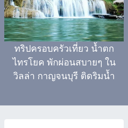
ทริปครอบครัวเที่ยว น้ำตก
ไทรโยค พักผ่อนสบายๆ ใน
วิลล่า กาญจนบุรี ติดริมน้ำ